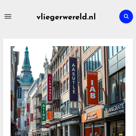
Skip
to
vliegerwereld.nl
content