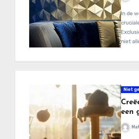
In de w
crucial
Exclusi
niet a
Niet g
Creëe
een 
Mat