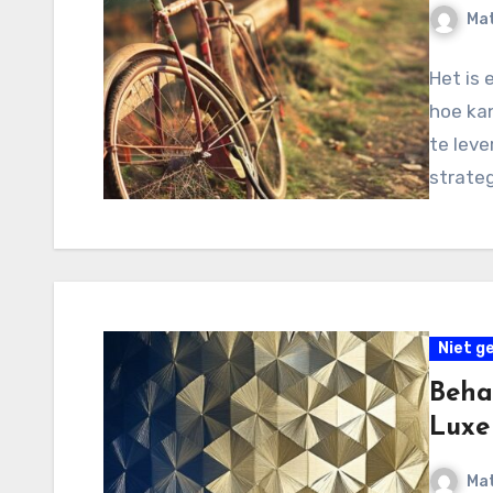
Mat
Het is 
hoe kan
te leve
strateg
Niet g
Beha
Luxe
Mat