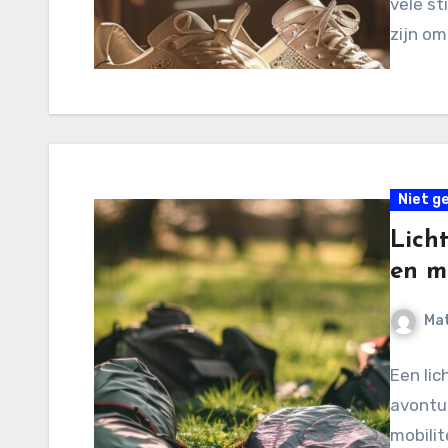
vele st
zijn o
Niet g
Lich
en mo
Mat
Een lic
avontu
mobilit