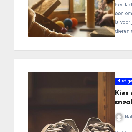
Een kat
een om
is voor
dieren 
Niet g
Kies
snea
Mat