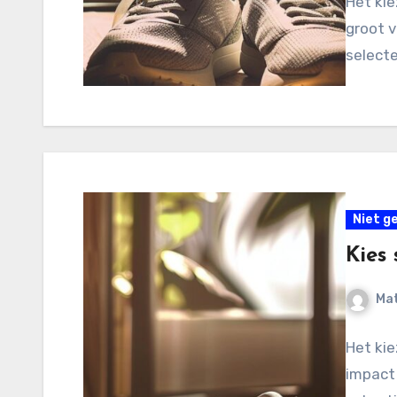
Het kie
groot v
selecte
Niet g
Kies 
Mat
Het kie
impact 